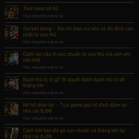
Cách
ghép
Tool hack nổ hũ
lô
ở
Chức năng bình luận bị tắt
xiên
Tool
trúng
hack
Soi kèo bóng – Bật mí mẹo soi kèo cá độ đỉnh cao
lớn
nổ
cho
nhất từ cao thủ
hũ
người
ở
Chức năng bình luận bị tắt
chơi
Soi
tại
kèo
Cách soi cầu lô cực chuẩn từ cao thủ mà anh em
nhà
bóng
nên biết
cái
–
BJ88
ở
Chức năng bình luận bị tắt
Bật
Cách
mí
soi
Bạch thủ lô là gì? Bí quyết đánh bạch thủ lô dễ
mẹo
cầu
soi
thắng lớn
lô
kèo
ở
Chức năng bình luận bị tắt
cực
cá
Bạch
chuẩn
độ
thủ
Nổ hũ thần tài – Tựa game giải trí đình đám tại
từ
đỉnh
lô
cao
nhà cái BJ88
cao
là
thủ
nhất
ở
Chức năng bình luận bị tắt
gì?
mà
từ
Nổ
Bí
anh
cao
hũ
Cách bắt kèo đá gà cực chuẩn và thắng lớn tại
quyết
em
thủ
thần
đánh
nhà cái BJ88
nên