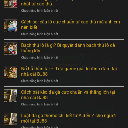
nổ
cho
nhất từ cao thủ
hũ
người
ở
Chức năng bình luận bị tắt
chơi
Soi
tại
kèo
Cách soi cầu lô cực chuẩn từ cao thủ mà anh em
nhà
bóng
nên biết
cái
–
BJ88
ở
Chức năng bình luận bị tắt
Bật
Cách
mí
soi
Bạch thủ lô là gì? Bí quyết đánh bạch thủ lô dễ
mẹo
cầu
soi
thắng lớn
lô
kèo
ở
Chức năng bình luận bị tắt
cực
cá
Bạch
chuẩn
độ
thủ
Nổ hũ thần tài – Tựa game giải trí đình đám tại
từ
đỉnh
×
lô
cao
nhà cái BJ88
cao
là
thủ
nhất
ở
Chức năng bình luận bị tắt
gì?
mà
từ
Nổ
BJ88
Bí
anh
cao
hũ
Cách bắt kèo đá gà cực chuẩn và thắng lớn tại
quyết
em
thủ
thần
đánh
nhà cái BJ88
nên
tài
bạch
biết
ở
Chức năng bình luận bị tắt
–
thủ
Cách
Tựa
lô
bắt
Luật đá gà thomo chi tiết từ A đến Z cho người
game
dễ
kèo
giải
mới tại BJ88
thắng
đá
trí
lớn
ở
Chức năng bình luận bị tắt