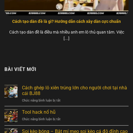
Cách tạo dàn đề là gì? Hướng dẫn cách xây dàn cực chuẩn
Cách tạo dàn đề là điều mà nhiều anh em lô thủ quan tâm. Việc
[...]
BÀI VIẾT MỚI
Cách ghép lô xiên trúng lớn cho người chơi tại nhà
cái BJ88
ở
Chức năng bình luận bị tắt
Cách
ghép
Tool hack nổ hũ
lô
ở
Chức năng bình luận bị tắt
xiên
Tool
trúng
hack
Soi kèo bóng – Bật mí mẹo soi kèo cá độ đỉnh cao
lớn