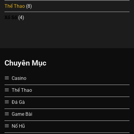
Thể Thao
(8)
Xổ Số
(4)
Chuyên Mục
Casino
Thể Thao
Đá Gà
Game Bài
Nổ Hũ