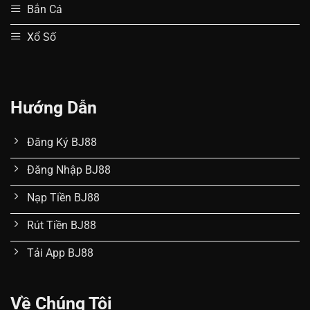
Bắn Cá
Xổ Số
Hướng Dẫn
Đăng Ký BJ88
Đăng Nhập BJ88
Nạp Tiền BJ88
Rút Tiền BJ88
Tải App BJ88
Về Chúng Tôi