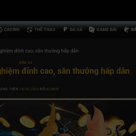
CASINO
THỂ THAO
ĐÁ GÀ
GAME BÀI
B
nghiệm đỉnh cao, săn thưởng hấp dẫn
BẮN CÁ
ghiệm đỉnh cao, săn thưởng hấp dẫn
ĐĂNG TRÊN
18/08/2024
BỞI
BJ8885