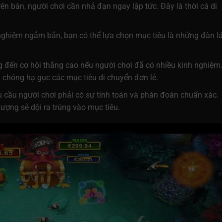
rên bàn, người chơi cần nhả đạn ngay lập tức. Đây là thời cá di
nghiệm ngắm bắn, bạn có thể lựa chọn mục tiêu là những đàn l
ng đến cơ hội thắng cao nếu người chơi đã có nhiều kinh nghiệm
chóng hạ gục các mục tiêu di chuyển đơn lẻ.
 cầu người chơi phải có sự tính toán và phán đoán chuẩn xác.
ượng sẽ dội ra trúng vào mục tiêu.