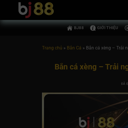
Chuyển
đến
nội
dung
BJ88
GIỚI THIỆU
Trang chủ
»
Bắn Cá
»
Bắn cá xèng – Trải 
Bắn cá xèng – Trải n
ĐÃ 