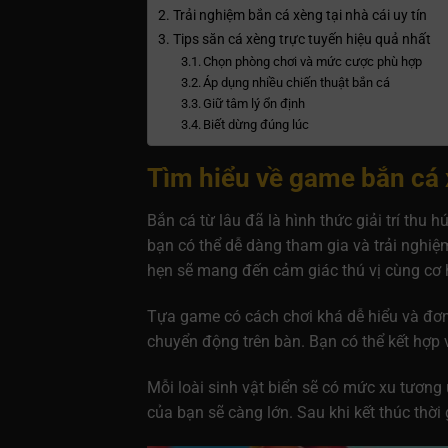
Trải nghiệm bắn cá xèng tại nhà cái uy tín
Tips săn cá xèng trực tuyến hiệu quả nhất
Chọn phòng chơi và mức cược phù hợp
Áp dụng nhiều chiến thuật bắn cá
Giữ tâm lý ổn định
Biết dừng đúng lúc
Tìm hiểu về game bắn cá
Bắn cá từ lâu đã là hình thức giải trí thu 
bạn có thể dễ dàng tham gia và trải nghi
hẹn sẽ mang đến cảm giác thú vị cùng cơ h
Tựa game có cách chơi khá dễ hiểu và đơn
chuyển động trên bàn. Bạn có thể kết hợp v
Mỗi loài sinh vật biển sẽ có mức xu tương
của bạn sẽ càng lớn. Sau khi kết thúc thời