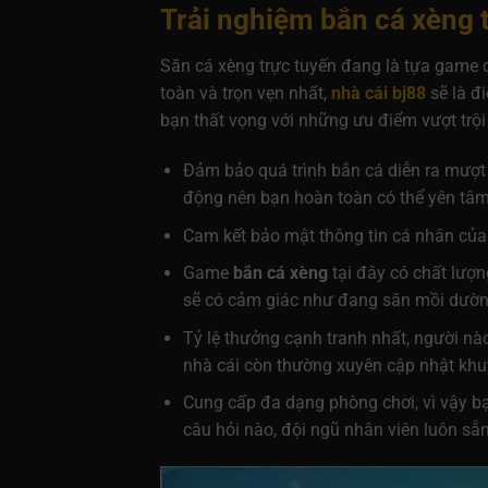
Trải nghiệm bắn cá xèng tạ
Săn cá xèng trực tuyến đang là tựa game c
toàn và trọn vẹn nhất,
nhà cái bj88
sẽ là đ
bạn thất vọng với những ưu điểm vượt trội
Đảm bảo quá trình bắn cá diễn ra mượ
động nên bạn hoàn toàn có thể yên tâm
Cam kết bảo mật thông tin cá nhân của 
Game
bắn cá xèng
tại đây có chất lượ
sẽ có cảm giác như đang săn mồi dường
Tỷ lệ thưởng cạnh tranh nhất, người nào
nhà cái còn thường xuyên cập nhật khuyế
Cung cấp đa dạng phòng chơi, vì vậy b
câu hỏi nào, đội ngũ nhân viên luôn sẵ