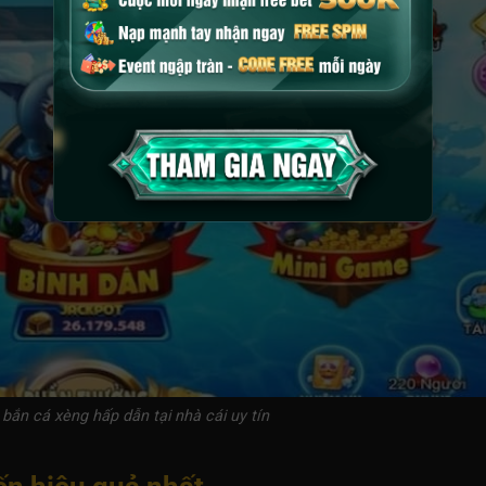
 bắn cá xèng hấp dẫn tại nhà cái uy tín