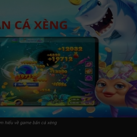
m hiểu về game bắn cá xèng