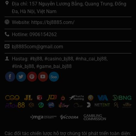
Địa chỉ: 157 Nguyễn Lương Bằng, Quang Trung, Đống
Đa, Hà Nội, Việt Nam
Website: https://bj8885.com/
Hotline: 0906154262
bj8885com@gmail.com
Hastag: #bj88, #casino_bj88, #nha_cai_bj88,
#link_bj88, #game_bai_bj88
Các đối tác chiến lược hỗ trợ chúng tôi phát triển toàn diện: