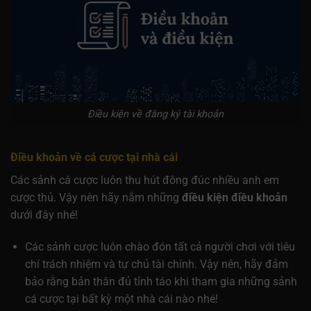
Điều kiện về đăng ký tài khoản
Điều khoản về cá cược tại nhà cái
Các sảnh cá cược luôn thu hút đông đúc nhiều anh em
cược thủ. Vậy nên hãy nắm những
điều kiện điều khoản
dưới đây nhé!
Các sảnh cược luôn chào đón tất cả người chơi với tiêu
chí trách nhiệm và tự chủ tài chính. Vậy nên, hãy đảm
bảo rằng bản thân đủ tỉnh táo khi tham gia những sảnh
cá cược tại bất kỳ một nhà cái nào nhé!