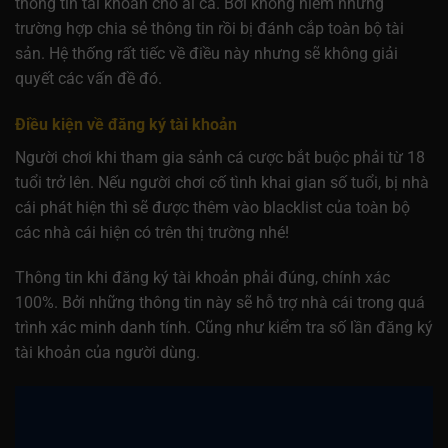
thông tin tài khoản cho ai cả. Bởi không hiếm những
trường hợp chia sẻ thông tin rồi bị đánh cắp toàn bộ tài
sản. Hệ thống
rất tiếc về điều này nhưng sẽ không giải
quyết các vấn đề đó.
Điều kiện về đăng ký tài khoản
Người chơi khi tham gia sảnh cá cược bắt buộc phải từ 18
tuổi trở lên. Nếu người chơi cố tình khai gian số tuổi, bị nhà
cái phát hiện thì sẽ được thêm vào blacklist của toàn bộ
các nhà cái hiện có trên thị trường nhé!
Thông tin khi đăng ký tài khoản phải đúng, chính xác
100%. Bởi những thông tin này sẽ hỗ trợ nhà cái trong quá
trình xác minh danh tính. Cũng như kiểm tra số lần đăng ký
tài khoản của người dùng.