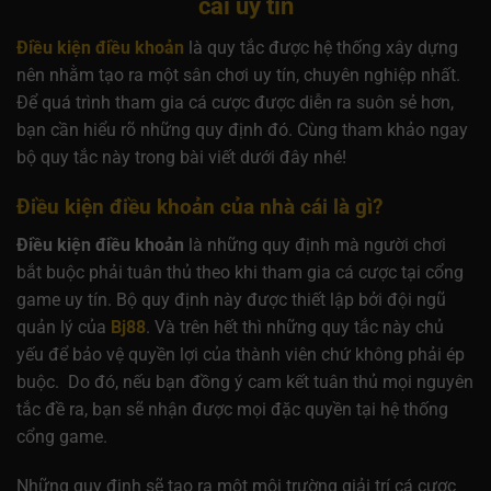
cái uy tín
Điều kiện điều khoản
là quy tắc được hệ thống
xây dựng
nên nhằm tạo ra một sân chơi uy tín, chuyên nghiệp nhất.
Để quá trình tham gia cá cược được diễn ra suôn sẻ hơn,
bạn cần hiểu rõ những quy định đó. Cùng tham khảo ngay
bộ quy tắc này trong bài viết dưới đây nhé!
Điều kiện điều khoản của nhà cái là gì?
Điều kiện điều khoản
là những quy định mà người chơi
bắt buộc phải tuân thủ theo khi tham gia cá cược tại cổng
game uy tín. Bộ quy định này được thiết lập bởi đội ngũ
quản lý của
Bj88
. Và trên hết thì những quy tắc này chủ
yếu để bảo vệ quyền lợi của thành viên chứ không phải ép
buộc. Do đó, nếu bạn đồng ý cam kết tuân thủ mọi nguyên
tắc đề ra, bạn sẽ nhận được mọi đặc quyền tại hệ thống
cổng game.
Những quy định sẽ tạo ra một môi trường giải trí cá cược