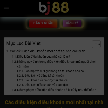
Chuyển
đến
nội
dung
ĐĂNG NHẬP
ĐĂNG KÝ
Mục Lục Bài Viết
Các điều kiện điều khoản mới nhất tại nhà cái uy tín
Điều kiện điều khoản của nhà cái là gì?
Những quy định trong điều kiện điều khoản mà người chơi
cần nắm
Bảo mật về dữ liệu thông tin tài khoản nhà cái
Điều kiện về đăng ký tài khoản
Điều khoản về cá cược tại nhà cái
Điều kiện điều khoản về giao dịch
Nếu vi phạm điều kiện điều khoản sẽ bị xử lý như thế nào?
Các điều kiện điều khoản mới nhất tại nhà