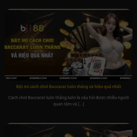
Bật mí cách chơi Baccarat luôn thắng và hiệu quả nhất
Cách chơi Baccarat luôn thắng luôn là câu hỏi được nhiều người
quan tâm và [...]