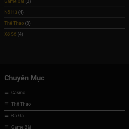
Game Bài
(3)
chuẩn
Nổ Hũ
(4)
Thể Thao
(8)
Xổ Số
(4)
Chuyên Mục
Casino
Thể Thao
Đá Gà
Game Bài