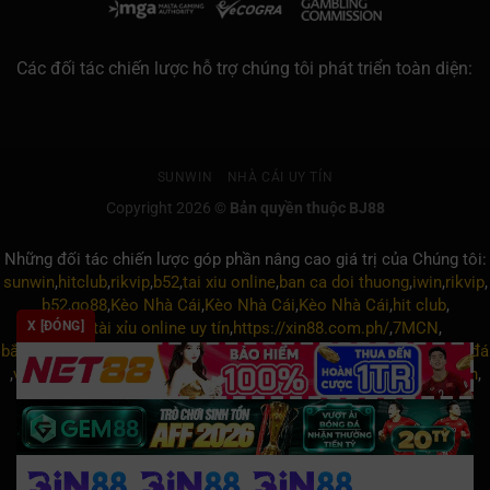
Các đối tác chiến lược hỗ trợ chúng tôi phát triển toàn diện:
SUNWIN
NHÀ CÁI UY TÍN
Copyright 2026 ©
Bản quyền thuộc BJ88
Những đối tác chiến lược góp phần nâng cao giá trị của Chúng tôi:
sunwin
,
hitclub
,
rikvip
,
b52
,
tai xiu online
,
ban ca doi thuong
,
iwin
,
rikvip
,
b52
,
go88
,
Kèo Nhà Cái
,
Kèo Nhà Cái
,
Kèo Nhà Cái
,
hit club
,
game tài xỉu online uy tín
,
https://xin88.com.ph/
,
7MCN
,
X [ĐÓNG]
bắn cá đổi thưởng
,
https://xemketquabongda.com/
,
kết quả bóng đá
,
v9bet
,
link b9bet
,
https://grantourinitalia.nl/
,
kèo nhà cái 5
,
Sun.win
,
tài xỉu sunwin
,
Go888
,
Go88
,
Lo de online
,
https://watzetjijophetspel.nl/
,
iwin
,
789club
,
rik vip
,
hit club
,
tài xỉu
,
https://keonhacaitop.com/
,
rikvip
,
https://livechat.jp.net/
,
kèo bóng đá
,
kèo nhà cái
,
cakhia tv
,
cakhiatv
,
Max88
,
sunwin
,
tải hitclub
,
https://tylekeo68.net/
,
keonhacai5