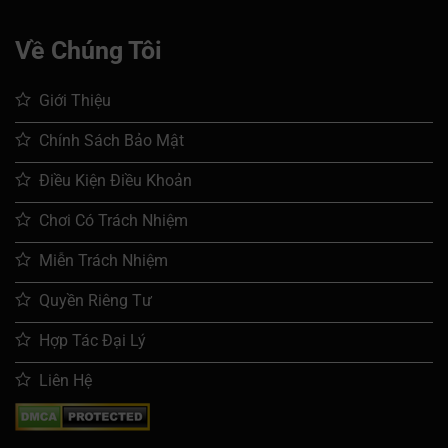
Về Chúng Tôi
Giới Thiệu
Chính Sách Bảo Mật
Điều Kiện Điều Khoản
Chơi Có Trách Nhiệm
Miễn Trách Nhiệm
Quyền Riêng Tư
Hợp Tác Đại Lý
Liên Hệ