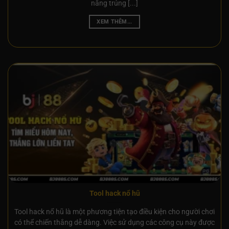
năng trúng [...]
XEM THÊM...
Nhà cái hướng đến cộng đồng gambling
Các thành tựu của BJ88
BJ88 đã ghi dấu qua nhiều mốc đáng nhớ và nhận
được đánh giá cao từ cộng đồng. Sự công nhận này
đến từ cả các giải thưởng lẫn phản hồi tích cực từ
người chơi. Những thành tựu này vừa là minh chứng
vừa là động lực để thương hiệu tiến xa hơn.
Giải thưởng dịch vụ CSKH xuất sắc châu Á 2021.
Tool hack nổ hũ
Đạt mốc 4 triệu tài khoản hoạt động.
Tool hack nổ hũ là một phương tiện tạo điều kiện cho người chơi
Được vinh danh trong top 5 thương hiệu giải trí
có thể chiến thắng dễ dàng. Việc sử dụng các công cụ này được
trực tuyến uy tín nhất khu vực.