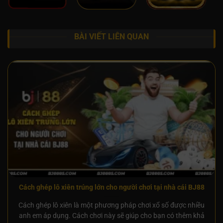
Nhà cung cấp
CMD, IM, SA, PP, EVO…
BÀI VIẾT LIÊN QUAN
CSKH
Chat live, telegram
Tầm nhìn và sứ mệnh của BJ88
BJ88 đặt mục tiêu trở thành điểm hẹn giải trí hàng
đầu khu vực. Hướng phát triển của thương hiệu tập
trung vào việc kết nối cảm xúc và công nghệ. Mỗi
sản phẩm ra mắt đều dựa trên nghiên cứu thói quen
và mong muốn của người chơi. Sứ mệnh còn nằm ở
việc tạo ra môi trường an toàn, công bằng để mọi
người yên tâm tham gia.
Cách ghép lô xiên trúng lớn cho người chơi tại nhà cái BJ88
Cách ghép lô xiên là một phương pháp chơi xổ số được nhiều
anh em áp dụng. Cách chơi này sẽ giúp cho bạn có thêm khả