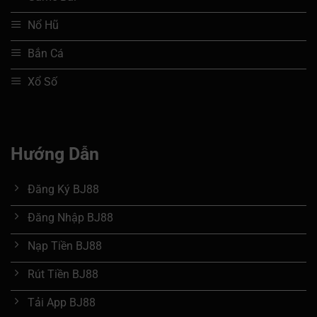
giúp nhà cái trở thành cái tên nổi bật trong mắt cộng
Nổ Hũ
đồng. Sự rõ ràng trong cách phân chia lợi ích đã góp
phần duy trì niềm tin và sự hài lòng của người tham
Bắn Cá
gia qua từng ván đấu.
Xổ Số
Bảo mật hoàn hảo
BJ88 đầu tư mạnh mẽ vào hệ thống bảo mật đa
tầng, sử dụng công nghệ mã hóa tiên tiến nhằm đảm
Hướng Dẫn
bảo rằng mọi thông tin cá nhân và dữ liệu giao dịch
luôn ở trạng thái an toàn tuyệt đối. Các biện pháp
kiểm tra định kỳ được thực hiện thường xuyên để
Đăng Ký BJ88
duy trì khả năng chống lại các nguy cơ xâm nhập.
Đăng Nhập BJ88
Đồng thời đội ngũ kỹ thuật luôn trực 24/7 sẵn sàng
Nạp Tiền BJ88
xử lý ngay khi phát sinh sự cố. Việc tạo ra một môi
trường an toàn và ổn định đã giúp người chơi tập
Rút Tiền BJ88
trung trọn vẹn vào trải nghiệm, không bị chi phối bởi
Tải App BJ88
những lo ngại về rủi ro.