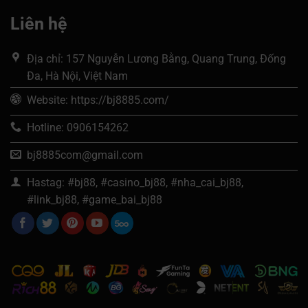
Liên hệ
Nhân viên được đào tạo bài bản để không chỉ giải
quyết vấn đề mà còn đưa ra những hướng dẫn cụ
Địa chỉ: 157 Nguyễn Lương Bằng, Quang Trung, Đống
thể, giúp cải thiện trải nghiệm tổng thể. Phong cách
Đa, Hà Nội, Việt Nam
phục vụ nhiệt tình, thân thiện cùng tốc độ phản hồi
nhanh đã khiến quá trình tương tác trở nên liền mạch
Website: https://bj8885.com/
và thoải mái hơn rất nhiều.
Hotline: 0906154262
Nhiều tính năng độc đáo
bj8885com@gmail.com
BJ88 sở hữu nhiều tính năng thú vị cho phép người
Hastag: #bj88, #casino_bj88, #nha_cai_bj88,
chơi tùy biến trải nghiệm theo ý muốn, chẳng hạn
#link_bj88, #game_bai_bj88
như khả năng tham gia nhiều bàn cùng lúc để tăng
sự kịch tính hoặc điều chỉnh mức cược sao cho phù
hợp với chiến thuật cá nhân. Hệ thống tự động lưu
tiến trình giúp quay lại ván dở một cách dễ dàng,
trong khi các công cụ thống kê lịch sử chơi hỗ trợ
phân tích dữ liệu để cải thiện hiệu suất trong các trận