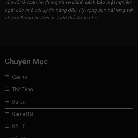
Vừa rồi là toàn bộ thông tin về
chính sách bảo mật
nghiêm
ngặt của nhà cái uy tín hàng đầu
. Hy vọng bạn hài lòng với
những thông tin trên và tuân thủ đúng nhé!
Chuyên Mục
Casino
Thể Thao
Đá Gà
Game Bài
Nổ Hũ