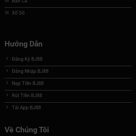
Bắn Cá
Xổ Số
Hướng Dẫn
Đăng Ký BJ88
Đăng Nhập BJ88
Nạp Tiền BJ88
Rút Tiền BJ88
Tải App BJ88
Về Chúng Tôi