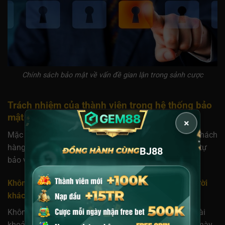
Chính sách bảo mật về vấn đề gian lận trong sảnh cược
Trách nhiệm của thành viên trong hệ thống bảo
mật
×
Mặc dù nhà cái đã luôn đảm bảo 100% bảo mật cho khách
hàng. Tuy nhiên khách hàng cũng cần có trách nhiệm tự
BJ88
bảo vệ tài khoản cá nhân của mình.
Không chia sẻ thông tin tài khoản cổng game cho người
khác
Không hiếm những trường hợp, người chơi tự chia sẻ tài
khoản của mình rồi bị mất hết tài sản. Thật sự vấn đề này