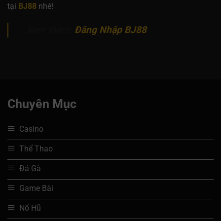
tại
BJ88
nhé!
Xem thêm:
Đăng Nhập BJ88
Chuyên Mục
Casino
Thể Thao
Đá Gà
Game Bài
Nổ Hũ