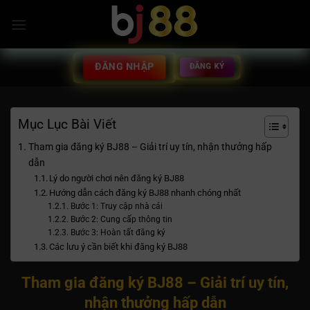
Chuyển
đến
nội
dung
ĐĂNG NHẬP
ĐĂNG KÝ
Mục Lục Bài Viết
Tham gia đăng ký BJ88 – Giải trí uy tín, nhận thưởng hấp
dẫn
Lý do người chơi nên đăng ký BJ88
Hướng dẫn cách đăng ký BJ88 nhanh chóng nhất
Bước 1: Truy cập nhà cái
Bước 2: Cung cấp thông tin
Bước 3: Hoàn tất đăng ký
Các lưu ý cần biết khi đăng ký BJ88
Tham gia đăng ký BJ88 – Giải trí uy tín,
nhận thưởng hấp dẫn