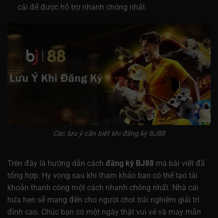
cái để được hỗ trợ nhanh chóng nhất.
Các lưu ý cần biết khi đăng ký BJ88
Trên đây là hướng dẫn cách
đăng ký BJ88
mà bài viết đã
tổng hợp. Hy vọng sau khi tham khảo bạn có thể tạo tài
khoản thanh công một cách nhanh chóng nhất. Nhà cái
hứa hẹn sẽ mang đến cho người chơi trải nghiệm giải trí
đỉnh cao. Chúc bạn có một ngày thật vui vẻ và may mắn