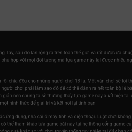
ng Tây, sau đó lan rộng ra trên toàn thế giới và rất được ưa chu
n, phù hợp với mọi đối tượng mà tựa game này lại được nhiều n
 rồi chia đều cho những người chơi 13 lá. Một ván chơi sẽ tối t
à người chơi phải làm sao đó để có thể đánh ra hết toàn bộ lá bà
 giản nên chúng ta sẽ thường thấy tựa game này xuất hiện tại 
một hình thức để giải trí và kết nối lại tình bạn.
 các ứng dụng, nhà cái ở máy tính và điện thoại. Luật chơi không
ì có thể tham khảo tựa game bài này tại hệ thống cổng game củ
không quá khác so với chơi truyền thống tuy nhiên tại đây bạn c