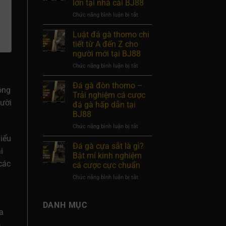
lớn tại nhà cái BJ88
–
lô
ở
Chức năng bình luận bị tắt
Tựa
dễ
Cách
game
thắng
bắt
giải
lớn
Luật đá gà thomo chi
kèo
trí
tiết từ A đến Z cho
đá
đình
người mới tại BJ88
gà
đám
ở
Chức năng bình luận bị tắt
cực
tại
Luật
chuẩn
nhà
đá
và
cái
Đá gà đòn thomo –
ộng
gà
thắng
BJ88
Trải nghiệm cá cược
thomo
lớn
gười
đá gà hấp dẫn tại
chi
tại
BJ88
tiết
nhà
từ
cái
ở
Chức năng bình luận bị tắt
A
BJ88
Đá
hiểu
đến
gà
Đá gà cựa sắt là gì?
i
Z
đòn
Bật mí kinh nghiệm
cho
thomo
các
cá cược cực chuẩn
người
–
mới
ở
Chức năng bình luận bị tắt
Trải
tại
Đá
nghiệm
BJ88
gà
cá
cựa
cược
DANH MỤC
a
sắt
đá
là
gà
ó