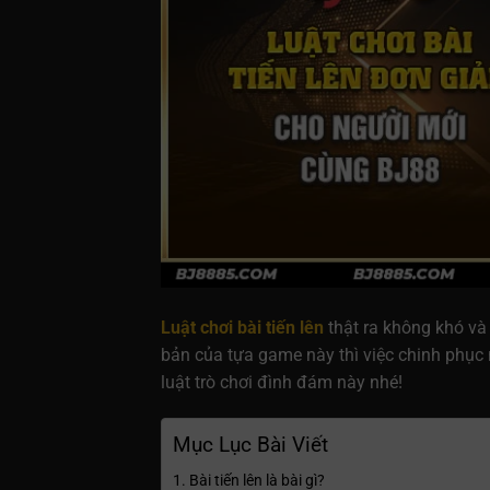
Luật chơi bài tiến lên
thật ra không khó và 
bản của tựa game này thì việc chinh phục
luật trò chơi đình đám này nhé!
Mục Lục Bài Viết
Bài tiến lên là bài gì?