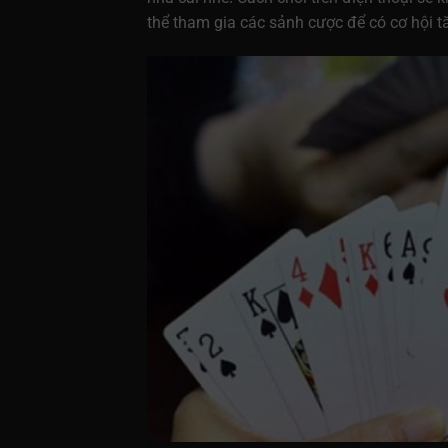
thể tham gia các sảnh cược để có cơ hội 