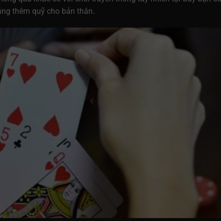
tăng thêm quỹ cho bản thân.