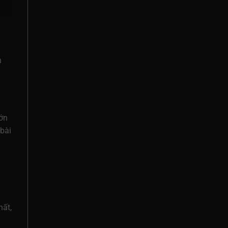
n
lớn
 bài
hất,