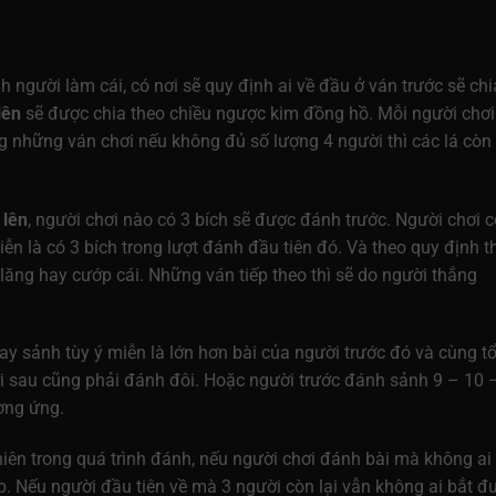
h người làm cái, có nơi sẽ quy định ai về đầu ở ván trước sẽ chi
lên
sẽ được chia theo chiều ngược kim đồng hồ. Mỗi người chơi
ong những ván chơi nếu không đủ số lượng 4 người thì các lá còn
 lên
, người chơi nào có 3 bích sẽ được đánh trước. Người chơi c
ễn là có 3 bích trong lượt đánh đầu tiên đó. Và theo quy định th
ăng hay cướp cái. Những ván tiếp theo thì sẽ do người thắng
hay sảnh tùy ý miễn là lớn hơn bài của người trước đó và cùng t
ời sau cũng phải đánh đôi. Hoặc người trước đánh sảnh 9 – 10 
ơng ứng.
hiên trong quá trình đánh, nếu người chơi đánh bài mà không ai
p. Nếu người đầu tiên về mà 3 người còn lại vẫn không ai bắt đ