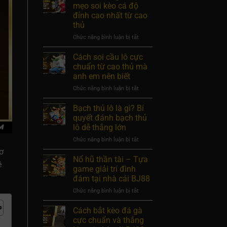
nổ
cho
mẹo soi kèo cá độ
hũ
người
đỉnh cao nhất từ cao
chơi
thủ
tại
ở
Chức năng bình luận bị tắt
nhà
Soi
cái
kèo
BJ88
Cách soi cầu lô cực
bóng
chuẩn từ cao thủ mà
–
anh em nên biết
Bật
ở
Chức năng bình luận bị tắt
mí
Cách
mẹo
soi
soi
Bạch thủ lô là gì? Bí
cầu
kèo
quyết đánh bạch thủ
lô
cá
lô dễ thắng lớn
cực
độ
ở
Chức năng bình luận bị tắt
chuẩn
đỉnh
Bạch
từ
cao
ơ
thủ
cao
nhất
Nổ hũ thần tài – Tựa
ề
lô
thủ
từ
game giải trí đình
là
mà
cao
đám tại nhà cái BJ88
gì?
anh
thủ
ở
Chức năng bình luận bị tắt
Bí
em
Nổ
quyết
nên
hũ
đánh
biết
Cách bắt kèo đá gà
thần
bạch
cực chuẩn và thắng
tài
thủ