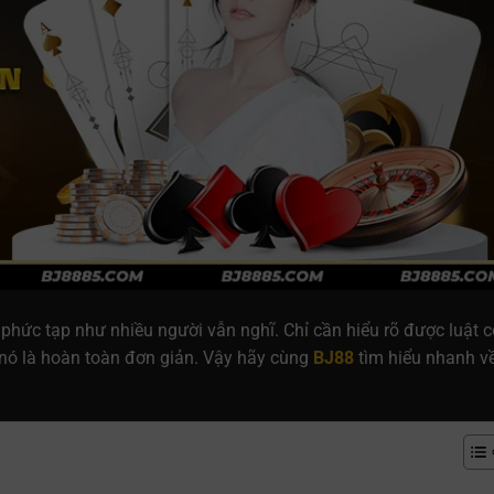
phức tạp như nhiều người vẫn nghĩ. Chỉ cần hiểu rõ được luật c
 nó là hoàn toàn đơn giản. Vậy hãy cùng
BJ88
tìm hiểu nhanh v