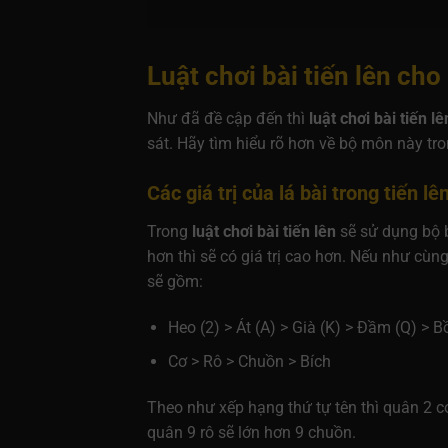
Luật chơi bài tiến lên ch
Như đã đề cập đến thì
luật chơi bài tiến lê
sát. Hãy tìm hiểu rõ hơn về bộ môn này tr
Các giá trị của lá bài trong tiến lê
Trong
luật chơi bài tiến lên
sẽ sử dụng bộ b
hơn thì sẽ có giá trị cao hơn. Nếu như cùn
sẽ gồm:
Heo (2) > Át (A) > Già (K) > Đầm (Q) > Bồi
Cơ > Rô > Chuồn > Bích
Theo như xếp hạng thứ tự tên thì quân 2 cơ
quân 9 rô sẽ lớn hơn 9 chuồn.