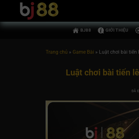
Chuyển
đến
nội
dung
BJ88
GIỚI THIỆU
Trang chủ
»
Game Bài
»
Luật chơi bài tiến
Luật chơi bài tiến 
ĐÃ 