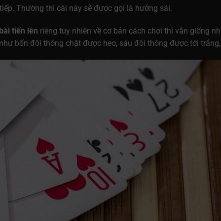
tiếp. Thường thì cái này sẽ được gọi là hưởng sái.
 bài tiến lên
riêng tuy nhiên về cơ bản cách chơi thì vẫn giống n
 như bốn đôi thông chặt được heo, sáu đôi thông được tới trắng