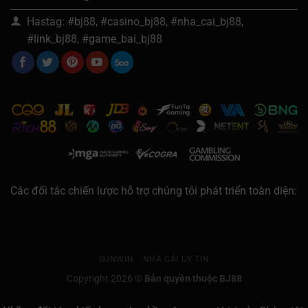
Hastag: #bj88, #casino_bj88, #nha_cai_bj88,
#link_bj88, #game_bai_bj88
Các đối tác chiến lược hỗ trợ chúng tôi phát triển toàn diện:
SUNWIN
NHÀ CÁI UY TÍN
Copyright 2026 ©
Bản quyền thuộc BJ88