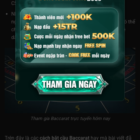
CSKH để được hỗ trợ nhanh chóng.
Nhà cái cập nhật đa kênh thanh toán nạp/rút giúp
người chơi giao dịch thuận tiện hơn. Ngoài ra bạn có thể
chọn tải app về điện thoại để cá cược casino live dễ
dàng hơn.
Tham gia Baccarat trực tuyến hôm nay
Trên đây là các
cách bắt cầu Baccarat
hay mà bài viết đã