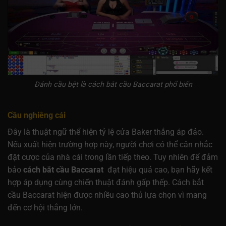
Đánh cầu bệt là cách bắt cầu Baccarat phổ biến
Cầu nghiêng cái
Đây là thuật ngữ thể hiện tỷ lệ cửa Baker thắng áp đảo.
Nếu xuất hiện trường hợp này, người chơi có thể cân nhắc
đặt cược của nhà cái trong lần tiếp theo. Tuy nhiên để đảm
bảo
cách bắt cầu Baccarat
đạt hiệu quả cao, bạn hãy kết
hợp áp dụng cùng chiến thuật đánh gấp thếp. Cách bắt
cầu Baccarat hiện được nhiều cao thủ lựa chọn vì mang
đến cơ hội thắng lớn.