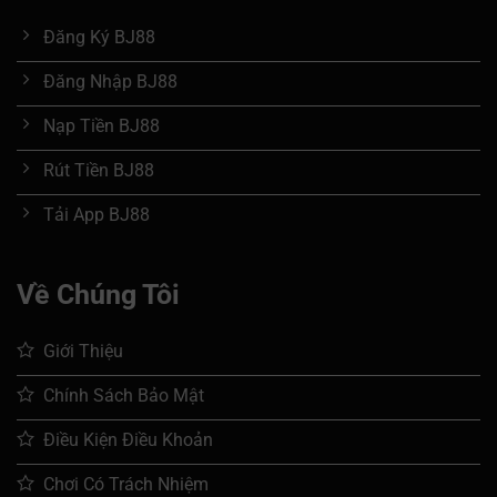
Đăng Ký BJ88
Đăng Nhập BJ88
Nạp Tiền BJ88
Rút Tiền BJ88
Tải App BJ88
Về Chúng Tôi
Giới Thiệu
Chính Sách Bảo Mật
Điều Kiện Điều Khoản
Chơi Có Trách Nhiệm