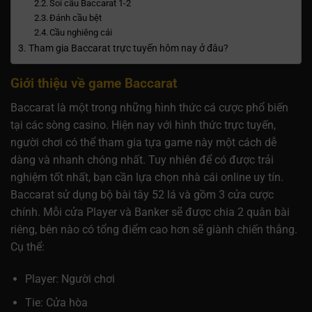
Soi cầu Baccarat 1-2
Đánh cầu bệt
Cầu nghiêng cái
Tham gia Baccarat trực tuyến hôm nay ở đâu?
Giới thiệu về game Baccarat
Baccarat là một trong những hình thức cá cược phổ biến
tại các sòng casino. Hiện nay với hình thức trực tuyến,
người chơi có thể tham gia tựa game này một cách dễ
dàng và nhanh chóng nhất. Tuy nhiên để có được trải
nghiệm tốt nhất, bạn cần lựa chọn nhà cái online uy tín.
Baccarat sử dụng bộ bài tây 52 lá và gồm 3 cửa cược
chính. Mỗi cửa Player và Banker sẽ được chia 2 quân bài
riêng, bên nào có tổng điểm cao hơn sẽ giành chiến thắng.
Cụ thể:
Player: Người chơi
Tie: Cửa hòa