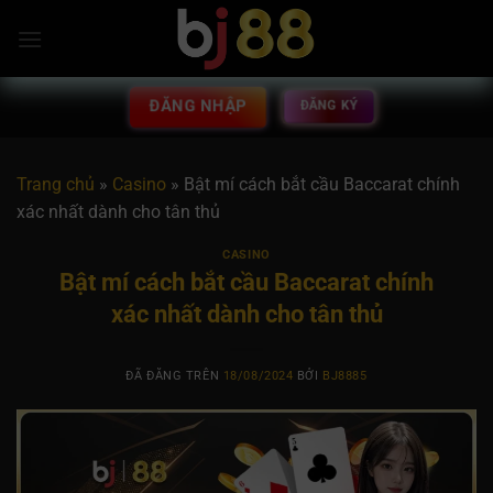
Chuyển
đến
nội
dung
ĐĂNG NHẬP
ĐĂNG KÝ
Trang chủ
»
Casino
»
Bật mí cách bắt cầu Baccarat chính
xác nhất dành cho tân thủ
CASINO
Bật mí cách bắt cầu Baccarat chính
xác nhất dành cho tân thủ
ĐÃ ĐĂNG TRÊN
18/08/2024
BỞI
BJ8885