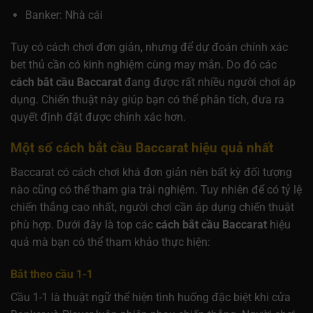
Banker: Nhà cái
Tuy có cách chơi đơn giản, nhưng để dự đoán chính xác
bet thủ cần có kinh nghiệm cùng may mắn. Do đó các
cách bắt cầu Baccarat
đang được rất nhiều người chơi áp
dụng. Chiến thuật này giúp bạn có thể phân tích, đưa ra
quyết định đặt được chính xác hơn.
Một số cách bắt cầu Baccarat hiệu quả nhất
Baccarat có cách chơi khá đơn giản nên bất kỳ đối tượng
nào cũng có thể tham gia trải nghiệm. Tuy nhiên để có tỷ lệ
chiến thắng cao nhất, người chơi cần áp dụng chiến thuật
phù hợp. Dưới đây là top các
cách bắt cầu Baccarat
hiệu
quả mà bạn có thể tham khảo thực hiện:
Bắt theo cầu 1-1
Cầu 1-1 là thuật ngữ thể hiện tình huống đặc biệt khi cửa