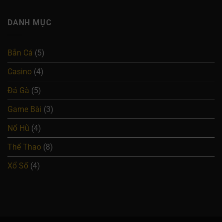
Đá
Trải
cho
gà
nghiệm
người
cựa
DANH MỤC
cá
mới
sắt
cược
tại
là
đá
BJ88
gì?
gà
Bắn Cá
(5)
Bật
hấp
mí
dẫn
Casino
(4)
kinh
tại
nghiệm
BJ88
cá
Đá Gà
(5)
cược
cực
Game Bài
(3)
chuẩn
Nổ Hũ
(4)
Thể Thao
(8)
Xổ Số
(4)