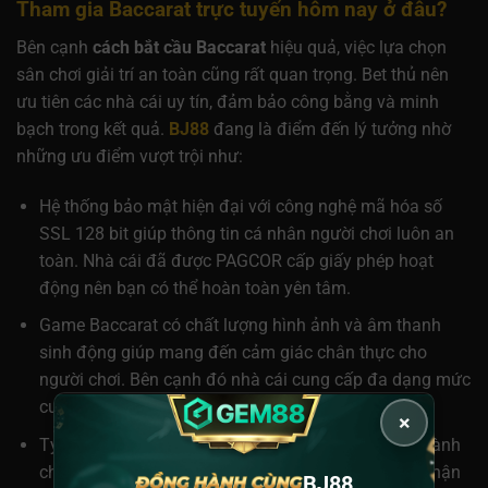
Tham gia Baccarat trực tuyến hôm nay ở đâu?
Bên cạnh
cách bắt cầu Baccarat
hiệu quả, việc lựa chọn
sân chơi giải trí an toàn cũng rất quan trọng. Bet thủ nên
ưu tiên các nhà cái uy tín, đảm bảo công bằng và minh
bạch trong kết quả.
BJ88
đang là điểm đến lý tưởng nhờ
những ưu điểm vượt trội như:
Hệ thống bảo mật hiện đại với công nghệ mã hóa số
SSL 128 bit giúp thông tin cá nhân người chơi luôn an
toàn. Nhà cái đã được PAGCOR cấp giấy phép hoạt
động nên bạn có thể hoàn toàn yên tâm.
Game Baccarat có chất lượng hình ảnh và âm thanh
sinh động giúp mang đến cảm giác chân thực cho
người chơi. Bên cạnh đó nhà cái cung cấp đa dạng mức
cược khác nhau để bạn thoải mái lựa chọn.
×
Tỷ lệ trả thưởng vô cùng hấp dẫn nếu người chơi giành
chiến thắng. Nếu cần giải đáp nào, hãy liên hệ bộ phận
BJ88