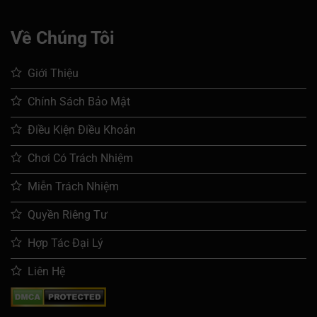
Về Chúng Tôi
Giới Thiệu
Chính Sách Bảo Mật
Điều Kiện Điều Khoản
Chơi Có Trách Nhiệm
Miễn Trách Nhiệm
Quyền Riêng Tư
Hợp Tác Đại Lý
Liên Hệ