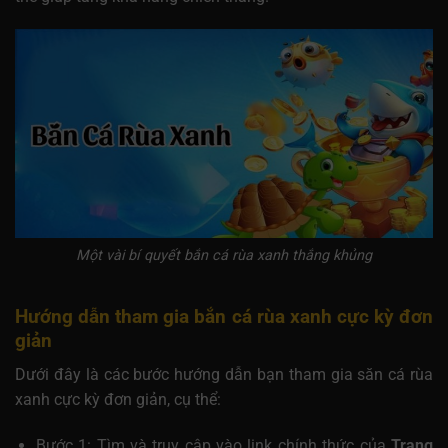
Một vài bí quyết bắn cá rùa xanh thắng khủng
Hướng dẫn tham gia bắn cá rùa xanh cực kỳ đơn
giản
Dưới đây là các bước hướng dẫn bạn tham gia săn
cá rùa
xanh
cực kỳ đơn giản, cụ thể:
Bước 1: Tìm và truy cập vào link chính thức của
Trang