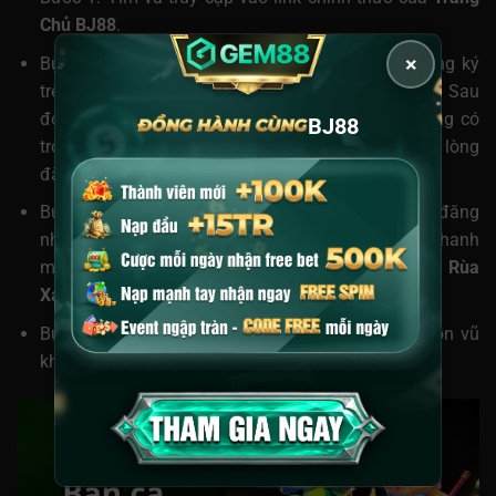
Chủ BJ88
.
×
Bước 2: Người chơi mới bấm vào biểu tượng đăng ký
trên giao diện chính để đăng ký tài khoản cá nhân. Sau
đó điền đầy đủ và chính xác các yêu cầu hệ thống có
BJ88
trong biểu mẫu. Người chơi đã có tài khoản vui lòng
đăng nhập vào cổng game.
Bước 3: Sau khi hoàn tất quá trình đăng ký, bạn đăng
nhập vào tài khoản. Chọn mục “Bắn Cá” trên thanh
menu sau đó quan sát và chọn sảnh “
Bắn Cá Rùa
Xanh
”.
Bước 4: Chọn mức đặt cược phù hợp, sau đó chọn vũ
khí để bắt đầu chuyến đi săn cá thú vị.