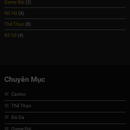
Game Bài
(3)
chuẩn
Nổ Hũ
(4)
Thể Thao
(8)
Xổ Số
(4)
Chuyên Mục
Casino
Thể Thao
Đá Gà
Game Bài